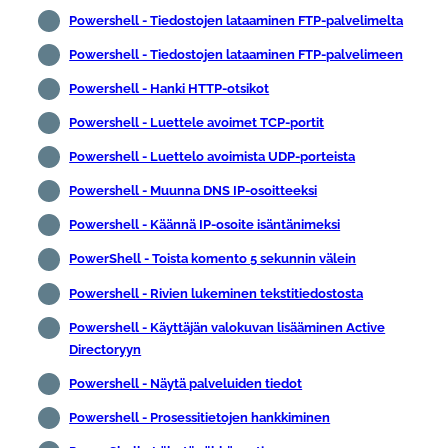
Powershell - Tiedostojen lataaminen FTP-palvelimelta
Powershell - Tiedostojen lataaminen FTP-palvelimeen
Powershell - Hanki HTTP-otsikot
Powershell - Luettele avoimet TCP-portit
Powershell - Luettelo avoimista UDP-porteista
Powershell - Muunna DNS IP-osoitteeksi
Powershell - Käännä IP-osoite isäntänimeksi
PowerShell - Toista komento 5 sekunnin välein
Powershell - Rivien lukeminen tekstitiedostosta
Powershell - Käyttäjän valokuvan lisääminen Active
Directoryyn
Powershell - Näytä palveluiden tiedot
Powershell - Prosessitietojen hankkiminen