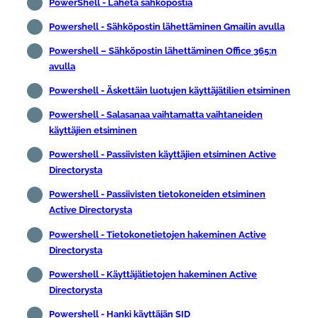
PowerShell - Lähetä sähköpostia
Powershell - Sähköpostin lähettäminen Gmailin avulla
Powershell – Sähköpostin lähettäminen Office 365:n
avulla
Powershell - Äskettäin luotujen käyttäjätilien etsiminen
Powershell - Salasanaa vaihtamatta vaihtaneiden
käyttäjien etsiminen
Powershell - Passiivisten käyttäjien etsiminen Active
Directorysta
Powershell - Passiivisten tietokoneiden etsiminen
Active Directorysta
Powershell - Tietokonetietojen hakeminen Active
Directorysta
Powershell - Käyttäjätietojen hakeminen Active
Directorysta
Powershell - Hanki käyttäjän SID