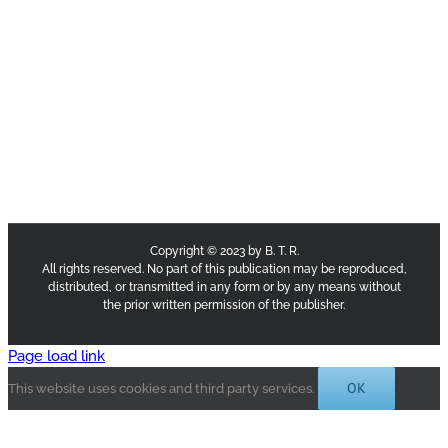
Copyright © 2023 by B. T. R.
All rights reserved. No part of this publication may be reproduced,
distributed, or transmitted in any form or by any means without
the prior written permission of the publisher.
Page load link
OK
This website uses cookies and third party services.