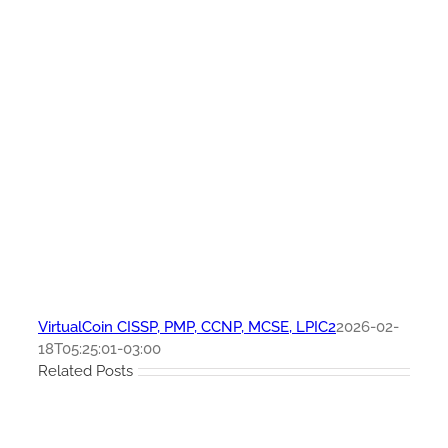
VirtualCoin CISSP, PMP, CCNP, MCSE, LPIC2
2026-02-
18T05:25:01-03:00
Related Posts