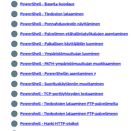
PowerShell - Base64-koodaus
PowerShell - Tiedoston lataaminen
PowerShell - Ponnahdusviestin näyttäminen
PowerShell - Palvelimen etähallintatyökalujen asentaminen
PowerShell - Paikallisen käyttäjätilin luominen
PowerShell - Ympäristömuuttujan luominen
PowerShell - PATH-ympäristömuuttujan muokkaaminen
PowerShell - PowerShellin asentaminen 7
PowerShell - Suorituskäytännön muuttaminen
Powershell - TCP-porttiyhteyden testaaminen
Powershell - Tiedostojen lataaminen FTP-palvelimelta
Powershell - Tiedostojen lataaminen FTP-palvelimeen
Powershell - Hanki HTTP-otsikot