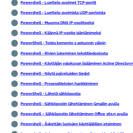
Powershell - Luettele avoimet TCP-portit
Powershell - Luettelo avoimista UDP-porteista
Powershell - Muunna DNS IP-osoitteeksi
Powershell - Käännä IP-osoite isäntänimeksi
PowerShell - Toista komento 5 sekunnin välein
Powershell - Rivien lukeminen tekstitiedostosta
Powershell - Käyttäjän valokuvan lisääminen Active Directory
Powershell - Näytä palveluiden tiedot
Powershell - Prosessitietojen hankkiminen
PowerShell - Lähetä sähköpostia
Powershell - Sähköpostin lähettäminen Gmailin avulla
Powershell – Sähköpostin lähettäminen Office 365:n avulla
Powershell - Äskettäin luotujen käyttäjätilien etsiminen