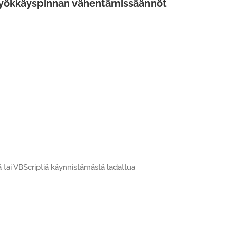
hyökkäyspinnan vähentämissäännöt
tai VBScriptiä käynnistämästä ladattua