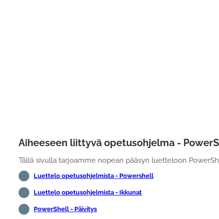
Aiheeseen liittyvä opetusohjelma - PowerS
Tällä sivulla tarjoamme nopean pääsyn luetteloon PowerShell
Luettelo opetusohjelmista - Powershell
Luettelo opetusohjelmista - Ikkunat
PowerShell - Päivitys