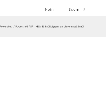
Noin
Suomi
Powershell
Powershell ASR - Määritä hyökkäyspinnan pienennyssäännöt