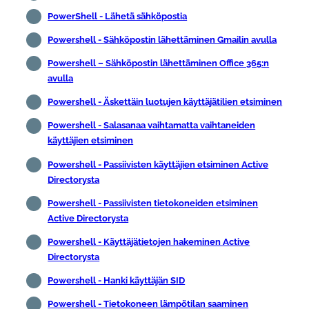
PowerShell - Lähetä sähköpostia
Powershell - Sähköpostin lähettäminen Gmailin avulla
Powershell – Sähköpostin lähettäminen Office 365:n
avulla
Powershell - Äskettäin luotujen käyttäjätilien etsiminen
Powershell - Salasanaa vaihtamatta vaihtaneiden
käyttäjien etsiminen
Powershell - Passiivisten käyttäjien etsiminen Active
Directorysta
Powershell - Passiivisten tietokoneiden etsiminen
Active Directorysta
Powershell - Käyttäjätietojen hakeminen Active
Directorysta
Powershell - Hanki käyttäjän SID
Powershell - Tietokoneen lämpötilan saaminen