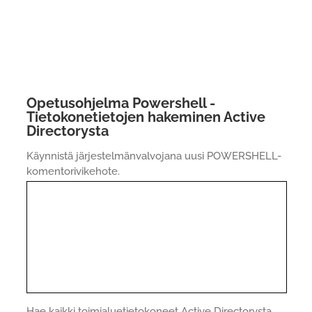
Opetusohjelma Powershell -
Tietokonetietojen hakeminen Active
Directorysta
Käynnistä järjestelmänvalvojana uusi POWERSHELL-
komentorivikehote.
Hae kaikki toimialuetietokoneet Active Directorysta.