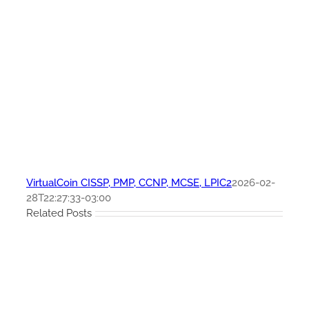
VirtualCoin CISSP, PMP, CCNP, MCSE, LPIC2
2026-02-
28T22:27:33-03:00
Related Posts