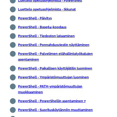
Luettelo opetusohjelmista - Powershell
Luettelo opetusohjelmista - Ikkunat
PowerShell - Päivitys
PowerShell - Base64-koodaus
PowerShell - Tiedoston lataaminen
PowerShell - Ponnahdusviestin näyttäminen
PowerShell - Palvelimen etähallintatyökalujen
asentaminen
PowerShell - Paikallisen käyttäjätilin luominen
PowerShell - Ympäristömuuttujan luominen
PowerShell - PATH-ympäristömuuttujan
muokkaaminen
PowerShell - PowerShellin asentaminen 7
PowerShell - Suorituskäytännön muuttaminen