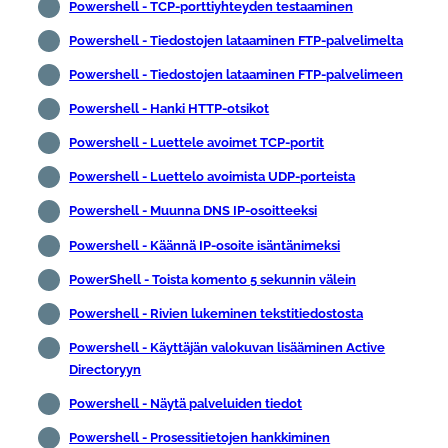
Powershell - TCP-porttiyhteyden testaaminen
Powershell - Tiedostojen lataaminen FTP-palvelimelta
Powershell - Tiedostojen lataaminen FTP-palvelimeen
Powershell - Hanki HTTP-otsikot
Powershell - Luettele avoimet TCP-portit
Powershell - Luettelo avoimista UDP-porteista
Powershell - Muunna DNS IP-osoitteeksi
Powershell - Käännä IP-osoite isäntänimeksi
PowerShell - Toista komento 5 sekunnin välein
Powershell - Rivien lukeminen tekstitiedostosta
Powershell - Käyttäjän valokuvan lisääminen Active
Directoryyn
Powershell - Näytä palveluiden tiedot
Powershell - Prosessitietojen hankkiminen