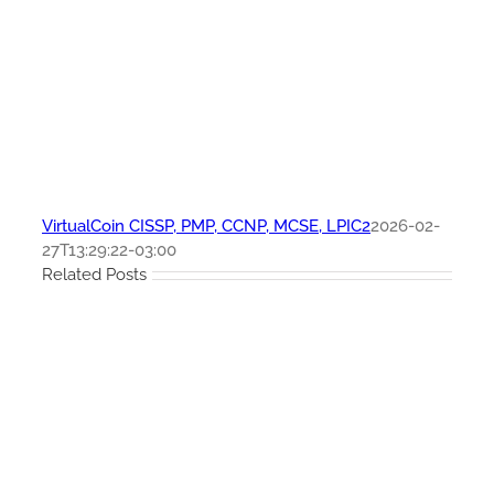
VirtualCoin CISSP, PMP, CCNP, MCSE, LPIC2
2026-02-
27T13:29:22-03:00
Related Posts