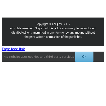
Copyright © 2023 by B. T. R.
All rights reserved. No part of this publication may be reproduced,
distributed, or transmitted in any form or by any means without
the prior written permission of the publisher.
Page load link
OK
This website uses cookies and third party services.