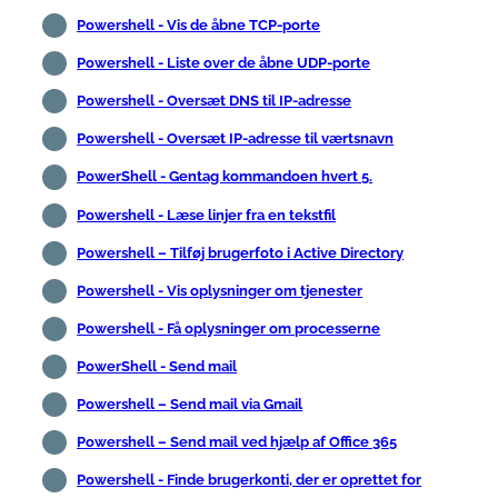
Powershell - Vis de åbne TCP-porte
Powershell - Liste over de åbne UDP-porte
Powershell - Oversæt DNS til IP-adresse
Powershell - Oversæt IP-adresse til værtsnavn
PowerShell - Gentag kommandoen hvert 5.
Powershell - Læse linjer fra en tekstfil
Powershell – Tilføj brugerfoto i Active Directory
Powershell - Vis oplysninger om tjenester
Powershell - Få oplysninger om processerne
PowerShell - Send mail
Powershell – Send mail via Gmail
Powershell – Send mail ved hjælp af Office 365
Powershell - Finde brugerkonti, der er oprettet for