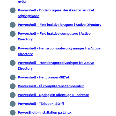
nylig
Powershell - Finde brugere, der ikke har ændret
adgangskode
Powershell – Find inaktive brugere i Active Directory
Powershell – Find inaktive computere i Active
Directory
Powershell - Hente computeroplysninger fra Active
Directory
Powershell – Hent brugeroplysninger fra Active
Directory
Powershell - Hent bruger-SID'et
Powershell - Få computerens temperatur
Powershell - Opdag din offentlige IP-adresse
Powershell - Tilslut en ISO-fil
PowerShell - Installation på Linux