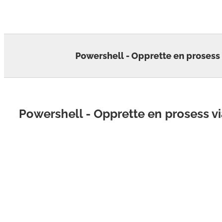
Skip
to
content
Powershell - Opprette en prosess 
Powershell - Opprette en prosess v