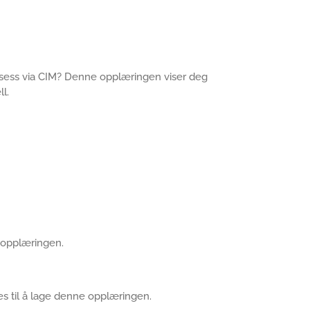
rosess via CIM? Denne opplæringen viser deg
l.
e opplæringen.
s til å lage denne opplæringen.