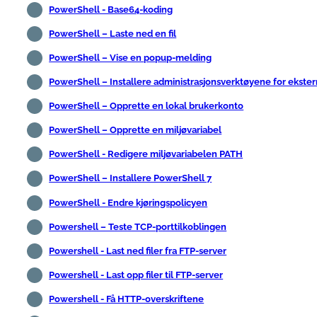
PowerShell - Base64-koding
PowerShell – Laste ned en fil
PowerShell – Vise en popup-melding
PowerShell – Installere administrasjonsverktøyene for ekster
PowerShell – Opprette en lokal brukerkonto
PowerShell – Opprette en miljøvariabel
PowerShell - Redigere miljøvariabelen PATH
PowerShell – Installere PowerShell 7
PowerShell - Endre kjøringspolicyen
Powershell – Teste TCP-porttilkoblingen
Powershell - Last ned filer fra FTP-server
Powershell - Last opp filer til FTP-server
Powershell - Få HTTP-overskriftene