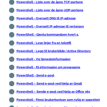
Powershell - Liste over de åpne TCP-portene
Powershell - Liste over de åpne UDP-portene
Powershell - Oversett DNS til IP-adresse
Powershell - Oversett IP-adresse til vertsnavn
PowerShell - Gjenta kommandoen hvert 5.
Powershell - Lese linjer fra en tekstfil
Powershell - Legg til brukerbilde i Active Directory
Powershell - Vis tjenesteinformasjon
Powershell - Få informasjon om prosessene
PowerShell - Send e-post
Powershell – Send e-post ved hjelp av Gmail
Powershell – Sende e-post ved hjelp av Office 365
Powershell - Finne brukerkontoer som nylig er opprettet