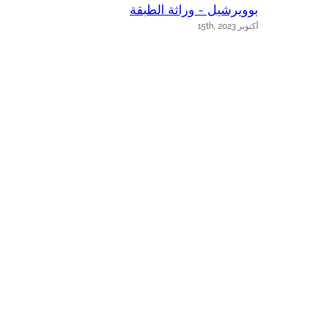
بوويرشيل - وراثة الطبقة
ب
أكتوبر 15th, 2023
أك