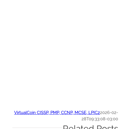
VirtualCoin CISSP, PMP, CCNP, MCSE, LPIC2
2026-0
28T09:33:08-03:
Related Post