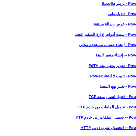
يز Base64
نزيل ملف
الة منبثقة
رة الملقم البعيد
 مستخدم محلي
تغير البيئة
ير بيئة PATH
PowerShell 
هج التنفيذ
ال منفذ TCP
ت من خادم FTP
 إلى خادم FTP
ى رؤوس HTTP