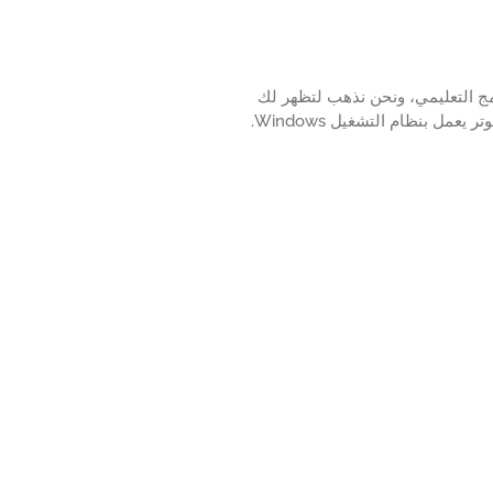
المفتوحة باستخدام Powershell؟ في هذا البرنامج التعليمي، ونحن نذهب لتظهر لك