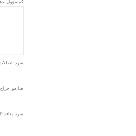
كمسؤول بدء تشغيل
سرد اتصالات TCP الحالي
هنا هو إخراج 
سرد منافذ TCP المفتوحة.