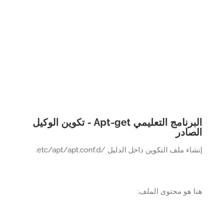
البرنامج التعليمي Apt-get - تكوين الوكيل
صادر
ء ملف التكوين داخل الدليل /etc/apt/apt.conf.d.
 هو محتوى الملف: