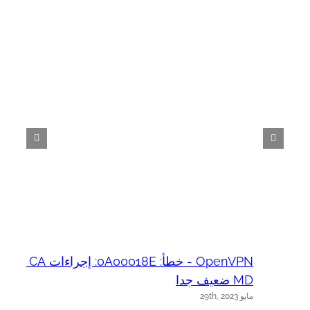
OpenVPN - خطأ: 0A00018E: إجراءات SSL :: CA
ux
د
MD ضعيف جدا
مايو 29th, 2023