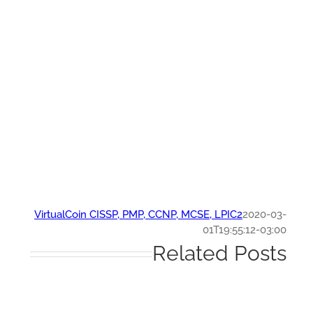
VirtualCoin CISSP, PMP, CCNP, MCSE, LPIC2
2020-0
01T19:55:12-03:
Related Post