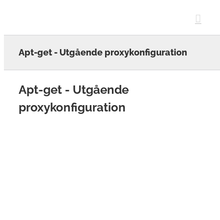
Skip
to
content
Apt-get - Utgående proxykonfiguration
Apt-get - Utgående
proxykonfiguration