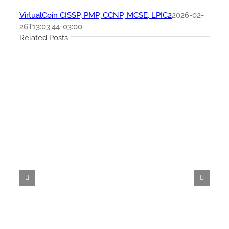
VirtualCoin CISSP, PMP, CCNP, MCSE, LPIC2
2026-02-
26T13:03:44-03:00
Related Posts