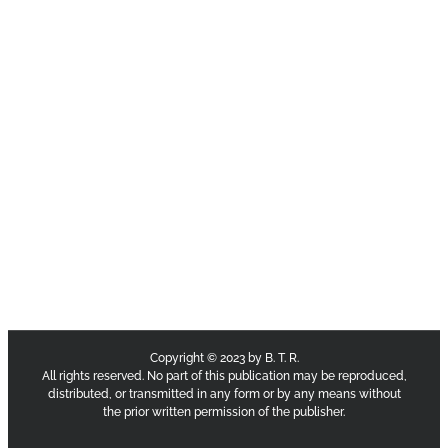
Copyright © 2023 by B. T. R.
All rights reserved. No part of this publication may be reproduced,
distributed, or transmitted in any form or by any means without
the prior written permission of the publisher.