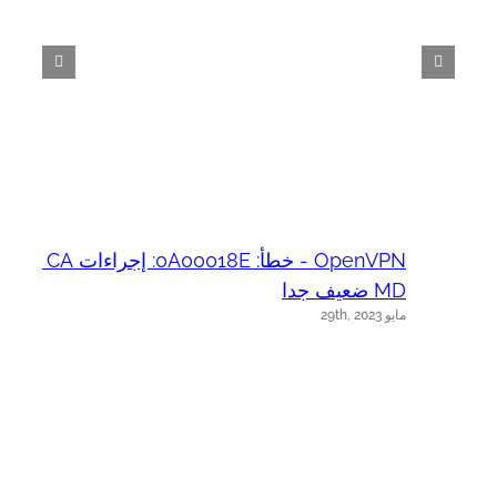
OpenVPN - خطأ: 0A00018E: إجراءات SSL :: CA
ux
د
MD ضعيف جدا
مايو 29th, 2023