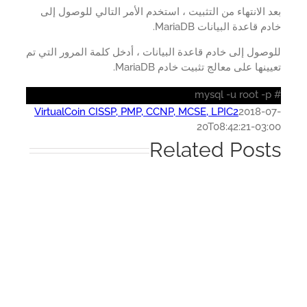
 الانتهاء من التثبيت ، استخدم الأمر التالي للوصول إلى
 قاعدة البيانات MariaDB.
صول إلى خادم قاعدة البيانات ، أدخل كلمة المرور التي تم
ينها على معالج تثبيت خادم MariaDB.
VirtualCoin CISSP, PMP, CCNP, MCSE, LPIC2
2018-0
20T08:42:21-03:
Related Post