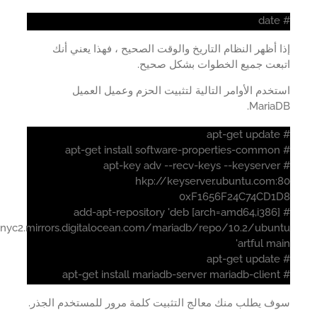
 أظهر النظام التاريخ والوقت الصحيح ، فهذا يعني أنك
بعت جميع الخطوات بشكل صحيح.
خدم الأوامر التالية لتثبيت الحزم وعميل العميل
MariaD
# apt-key adv --recv-keys --keyserver
hkp://keyserver.ubuntu.com:
0xF1656F24C74CD1
# add-apt-repository 'deb [arch=amd64,i386]
http://nyc2.mirrors.digitalocean.com/mariadb/repo/10.2/ubun
artful ma
ف يطلب منك معالج التثبيت كلمة مرور للمستخدم الجذر.