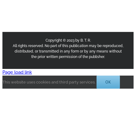
Copyright © 2023 by B. T. R.
All rights reserved. No part of this publication may be reproduced,
distributed, or transmitted in any form or by any means without
the prior written permission of the publisher.
Page load link
OK
This website uses cookies and third party services.