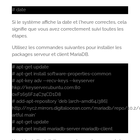
# date
Si le système affiche la date et l'heure correctes, cela
signifie que vous avez correctement suivi toutes les
étapes.
Utilisez les commandes suivantes pour installer les
packages serveur et client MariaDB.
# apt-get update
# apt-get install software-properties-common
# apt-key adv --recv-keys --keyserver
hkp://keyserver.ubuntu.com:80
0xF1656F24C74CD1D8
# add-apt-repository 'deb [arch=amd64,i386]
http://nyc2.mirrors.digitalocean.com/mariadb/repo/10.2
artful main'
# apt-get update
# apt-get install mariadb-server mariadb-client