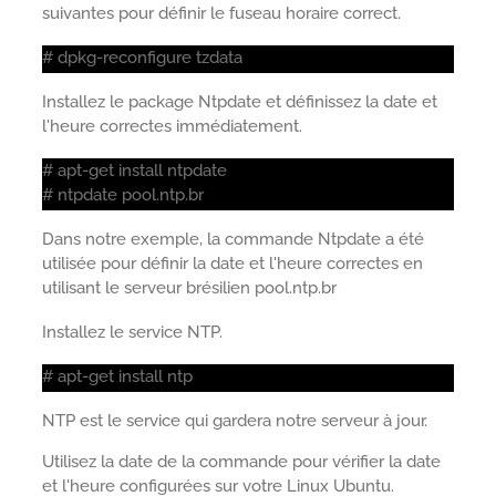
suivantes pour définir le fuseau horaire correct.
# dpkg-reconfigure tzdata
Installez le package Ntpdate et définissez la date et
l'heure correctes immédiatement.
# apt-get install ntpdate
# ntpdate pool.ntp.br
Dans notre exemple, la commande Ntpdate a été
utilisée pour définir la date et l'heure correctes en
utilisant le serveur brésilien pool.ntp.br
Installez le service NTP.
# apt-get install ntp
NTP est le service qui gardera notre serveur à jour.
Utilisez la date de la commande pour vérifier la date
et l'heure configurées sur votre Linux Ubuntu.