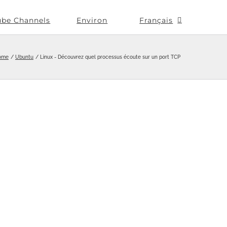
ube Channels
Environ
Français
ome
Ubuntu
Linux - Découvrez quel processus écoute sur un port TCP