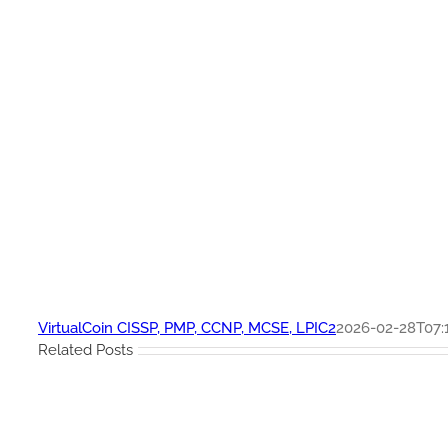
VirtualCoin CISSP, PMP, CCNP, MCSE, LPIC2
2026-02-28T07:
Related Posts