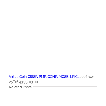
VirtualCoin CISSP, PMP, CCNP, MCSE, LPIC2
2026-02-
25T16:43:35-03:00
Related Posts