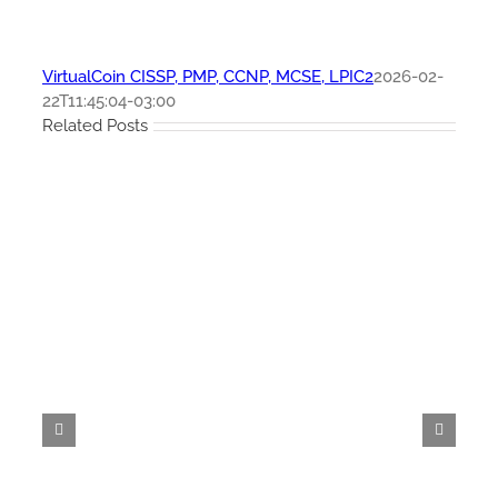
VirtualCoin CISSP, PMP, CCNP, MCSE, LPIC2
2026-02-
22T11:45:04-03:00
Related Posts