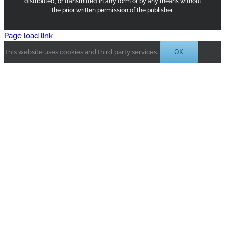
distributed, or transmitted in any form or by any means without
the prior written permission of the publisher.
Page load link
OK
This website uses cookies and third party services.