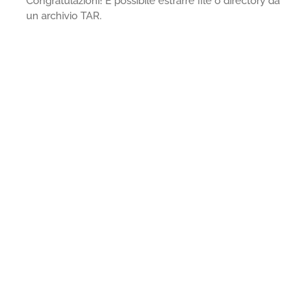
Congratulazioni! È possibile estrarre file o directory da
un archivio TAR.