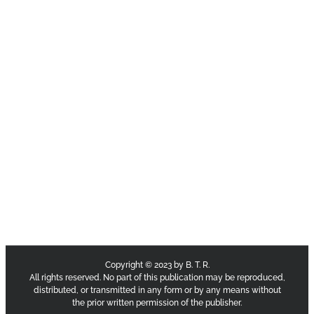
Copyright © 2023 by B. T. R.
All rights reserved. No part of this publication may be reproduced,
distributed, or transmitted in any form or by any means without
the prior written permission of the publisher.