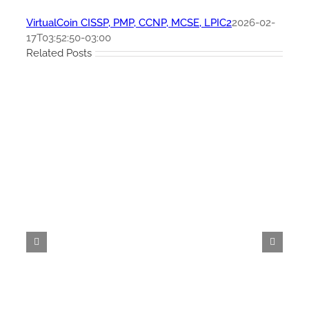
VirtualCoin CISSP, PMP, CCNP, MCSE, LPIC2
2026-02-
17T03:52:50-03:00
Related Posts