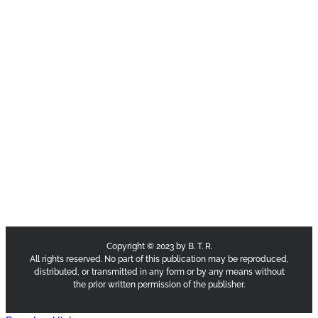
Copyright © 2023 by B. T. R.
All rights reserved. No part of this publication may be reproduced,
distributed, or transmitted in any form or by any means without
the prior written permission of the publisher.