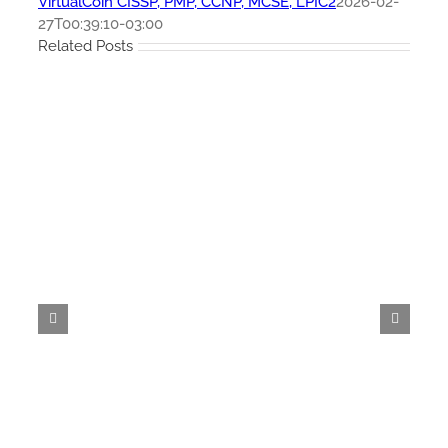
VirtualCoin CISSP, PMP, CCNP, MCSE, LPIC2
2026-02-
27T00:39:10-03:00
Related Posts