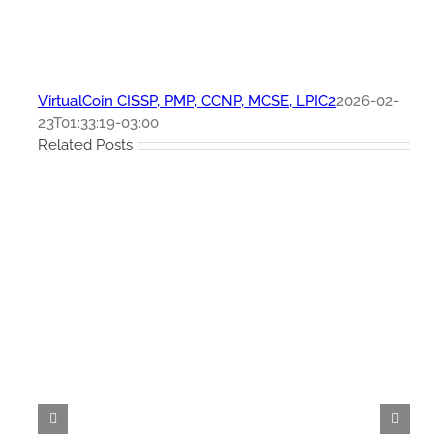
VirtualCoin CISSP, PMP, CCNP, MCSE, LPIC2
2026-02-
23T01:33:19-03:00
Related Posts