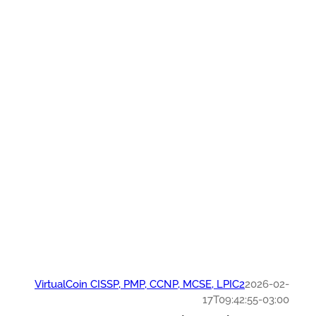
VirtualCoin CISSP, PMP, CCNP, MCSE, LPIC2
2026-0
17T09:42:55-03: