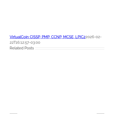
VirtualCoin CISSP, PMP, CCNP, MCSE, LPIC2
2026-02-
22T16:12:57-03:00
Related Posts