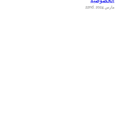
الخصوصية
s
مارس 22nd, 2024
يو