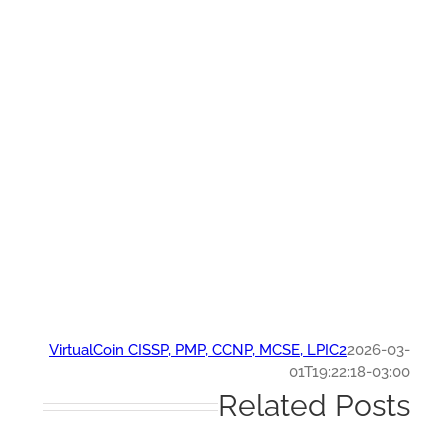
VirtualCoin CISSP, PMP, CCNP, MCSE, LPIC2
2026-0
01T19:22:18-03:
Related Post