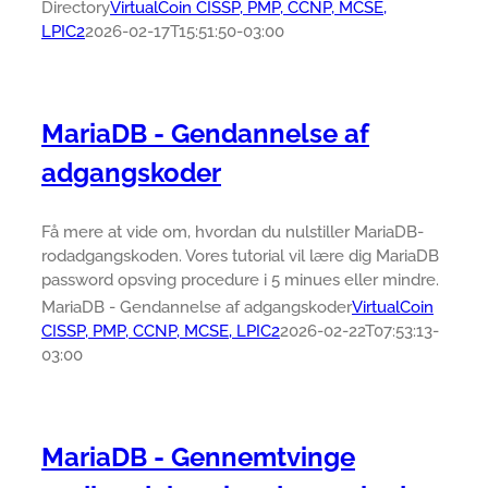
Directory
VirtualCoin CISSP, PMP, CCNP, MCSE,
LPIC2
2026-02-17T15:51:50-03:00
MariaDB - Gendannelse af
adgangskoder
Få mere at vide om, hvordan du nulstiller MariaDB-
rodadgangskoden. Vores tutorial vil lære dig MariaDB
password opsving procedure i 5 minues eller mindre.
MariaDB - Gendannelse af adgangskoder
VirtualCoin
CISSP, PMP, CCNP, MCSE, LPIC2
2026-02-22T07:53:13-
03:00
MariaDB - Gennemtvinge