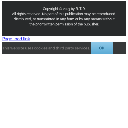
Copyright © 2023 by B. T. R.
All rights reserved. No part of this publication may be reproduced,
distributed, or transmitted in any form or by any means without
the prior written permission of the publisher.
Page load link
OK
This website uses cookies and third party services.