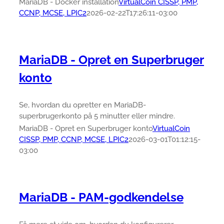
MariaDB - Docker installation
VirtualCoin CISSP, PMP,
CCNP, MCSE, LPIC2
2026-02-22T17:26:11-03:00
MariaDB - Opret en Superbruger
konto
Se, hvordan du opretter en MariaDB-
superbrugerkonto på 5 minutter eller mindre.
MariaDB - Opret en Superbruger konto
VirtualCoin
CISSP, PMP, CCNP, MCSE, LPIC2
2026-03-01T01:12:15-
03:00
MariaDB - PAM-godkendelse