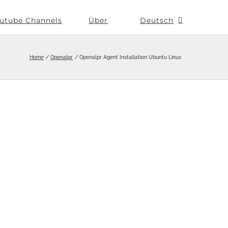
utube Channels
Über
Deutsch
Home
Openalpr
Openalpr Agent Installation Ubuntu Linux