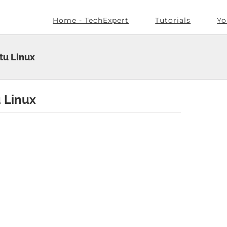
Home - TechExpert
Tutorials
Yo
tu Linux
 Linux