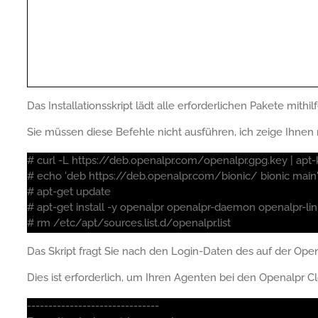
Das Installationsskript lädt alle erforderlichen Pakete mithil
Sie müssen diese Befehle nicht ausführen, ich zeige Ihnen n
# curl -L https://deb.openalpr.com/openalpr.gpg.key | apt-
# echo 'deb https://deb.openalpr.com/bionic/ bionic main' |
# apt-get update
# apt-get install -y openalpr openalpr-daemon openalpr-lin
# rm /etc/apt/sources.list.d/openalpr.list
Das Skript fragt Sie nach den Login-Daten des auf der Open
Dies ist erforderlich, um Ihren Agenten bei den Openalpr Cl
-------------------------------