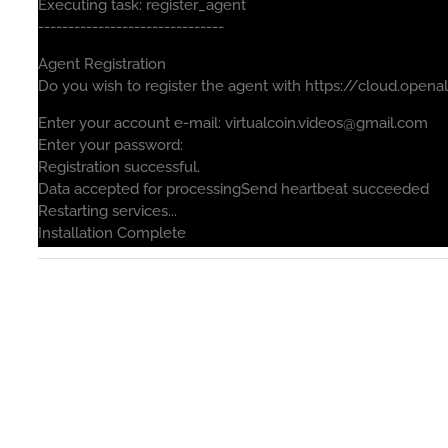
Executing task: register_agent
-------------------------------
Agent Registration
Do you wish to register the agent with https://cloud.openal
Enter your account e-mail: virtualcoin.videos@gmail.com
Enter your password:
Registration successful.
Data accepted for processingSend heartbeat succeeded
Restarting services...
Installation Complete