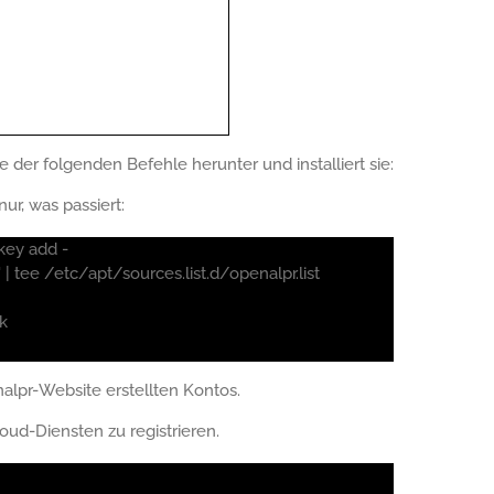
fe der folgenden Befehle herunter und installiert sie:
ur, was passiert:
key add -
 tee /etc/apt/sources.list.d/openalpr.list
k
alpr-Website erstellten Kontos.
oud-Diensten zu registrieren.