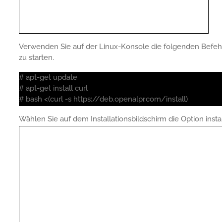
Verwenden Sie auf der Linux-Konsole die folgenden Befehle
zu starten.
# apt-get update
# apt-get install curl
# bash <(curl -s https://deb.openalpr.com/install)
Wählen Sie auf dem Installationsbildschirm die Option insta