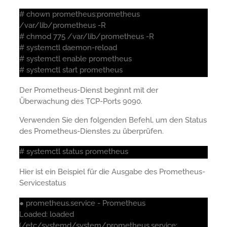
# chown prometheus:prometheus
/var/lib/prometheus -R
# chmod 775 /var/lib/prometheus -R
# systemctl daemon-reload
# systemctl enable prometheus
# systemctl start prometheus
Der Prometheus-Dienst beginnt mit der
Überwachung des TCP-Ports 9090.
Verwenden Sie den folgenden Befehl, um den Status
des Prometheus-Dienstes zu überprüfen.
# systemctl status prometheus
Hier ist ein Beispiel für die Ausgabe des Prometheus-
Servicestatus
● prometheus.service - Prometheus
Loaded: loaded
(/etc/systemd/system/prometheus.service;