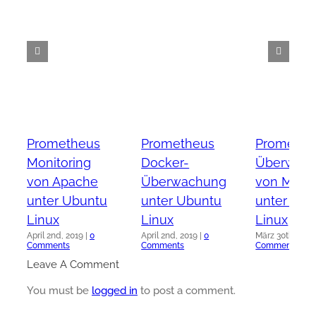
Prometheus
Prometheus
Promethe
Monitoring
Docker-
Überwac
von Apache
Überwachung
von MyS
unter Ubuntu
unter Ubuntu
unter Ubu
Linux
Linux
Linux
April 2nd, 2019
|
0
April 2nd, 2019
|
0
März 30th, 2019
Comments
Comments
Comments
Leave A Comment
You must be
logged in
to post a comment.