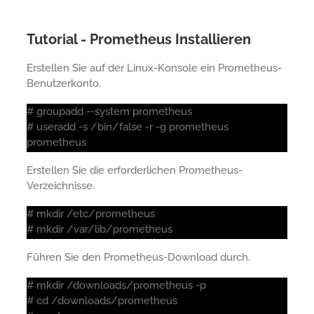
Tutorial - Prometheus Installieren
Erstellen Sie auf der Linux-Konsole ein Prometheus-
Benutzerkonto.
# groupadd --system prometheus
# useradd -s /bin/false -r -g prometheus
prometheus
Erstellen Sie die erforderlichen Prometheus-
Verzeichnisse.
# mkdir /etc/prometheus
# mkdir /var/lib/prometheus
Führen Sie den Prometheus-Download durch.
# mkdir /downloads/prometheus -p
# cd /downloads/prometheus