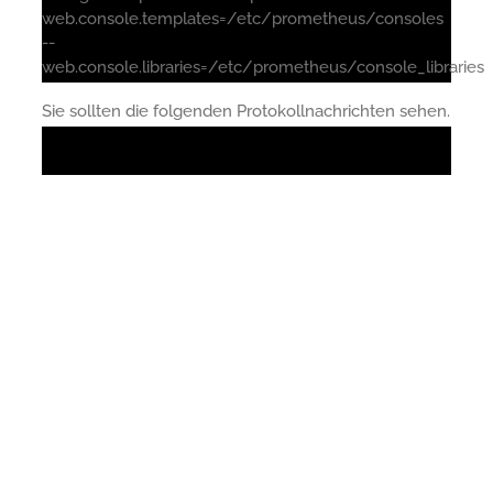
web.console.templates=/etc/prometheus/consoles
--
web.console.libraries=/etc/prometheus/console_libraries
Sie sollten die folgenden Protokollnachrichten sehen.