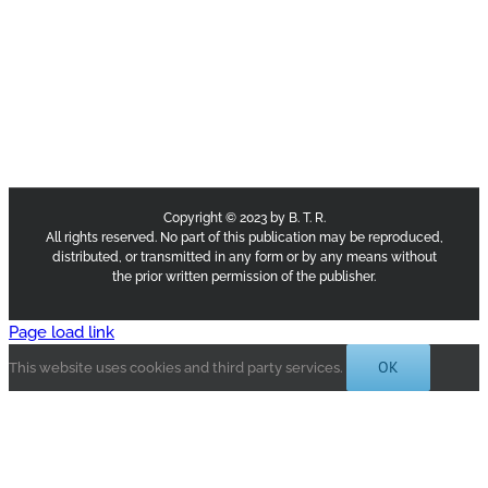
Copyright © 2023 by B. T. R.
All rights reserved. No part of this publication may be reproduced,
distributed, or transmitted in any form or by any means without
the prior written permission of the publisher.
Page load link
OK
This website uses cookies and third party services.