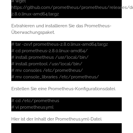
# wget
https://github.com/prometheus/prometheus/releases/d
2.8.0.linux-amd64.tar.gz
Extrahieren und installieren Sie das Prometheus-
Überwachungspaket.
# tar -zxvf prometheus-2.8.0.linux-amd64.tar.gz
# cd prometheus-2.8.0.linux-amd64/
# install prometheus /usr/local/bin/
# install promtool /usr/local/bin/
# mv consoles /etc/prometheus/
# mv console_libraries /etc/prometheus/
Erstellen Sie eine Prometheus-Konfigurationsdatei.
# cd /etc/prometheus
# vi prometheus.yml
Hier ist der Inhalt der Prometheus.yml-Datei.