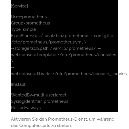
[Service]
User=prometheus
Group=prometheus
Type=simple
ExecStart=/usr/local/bin/prometheus --config.file
/etc/prometheus/prometheus.yml \
--storage.tsdb.path /var/lib/prometheus/ --
web.console.templates=/etc/prometheus/consoles
\
--
web.console.libraries=/etc/prometheus/console_libraries
[Install]
WantedBy=multi-user.target
SyslogIdentifier=prometheus
Restart=always
Aktivieren Sie den Prometheus-Dienst, um während
des Computerstarts zu starten.