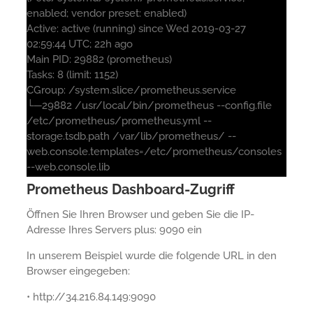
enabled; vendor preset: enabled)
Active: active (running) since Wed 2019-03-27
02:59:44 UTC; 22h ago
Main PID: 29882 (prometheus)
Tasks: 8 (limit: 1152)
CGroup: /system.slice/prometheus.service
└─29882 /usr/local/bin/prometheus --config.file
/etc/prometheus/prometheus.yml --
storage.tsdb.path /var/lib/prometheus/ --
web.console.templates=/etc/prometheus/consoles
--web.console.lib
Prometheus Dashboard-Zugriff
Öffnen Sie Ihren Browser und geben Sie die IP-
Adresse Ihres Servers plus: 9090 ein
In unserem Beispiel wurde die folgende URL in den
Browser eingegeben:
• http://34.216.84.149:9090