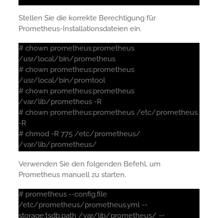
Stellen Sie die korrekte Berechtigung für
Prometheus-Installationsdateien ein.
# chown prometheus:prometheus
/usr/local/bin/prometheus
# chown prometheus:prometheus
/usr/local/bin/promtool
# chown prometheus:prometheus
/var/lib/prometheus -R
# chown prometheus:prometheus /etc/prometheus
-R
# chmod -R 775 /etc/prometheus/
/var/lib/prometheus/
Verwenden Sie den folgenden Befehl, um
Prometheus manuell zu starten.
# prometheus --config.file
/etc/prometheus/prometheus.yml --
storage.tsdb.path /var/lib/prometheus/ --