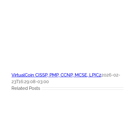
VirtualCoin CISSP, PMP, CCNP, MCSE, LPIC2
2026-02-
23T16:29:08-03:00
Related Posts