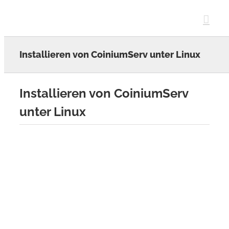
Skip
to
content
Installieren von CoiniumServ unter Linux
Installieren von CoiniumServ
unter Linux