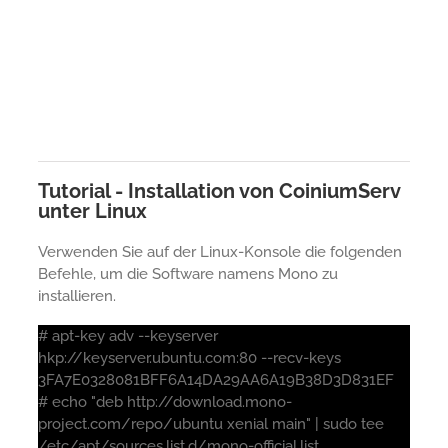
Tutorial - Installation von CoiniumServ
unter Linux
Verwenden Sie auf der Linux-Konsole die folgenden
Befehle, um die Software namens Mono zu
installieren.
# apt-key adv --keyserver
hkp://keyserver.ubuntu.com:80 --recv-keys
3FA7E0328081BFF6A14DA29AA6A19B38D3D831EF
# echo "deb http://download.mono-
project.com/repo/ubuntu xenial main" | sudo tee
/etc/apt/sources.list.d/mono-official.list