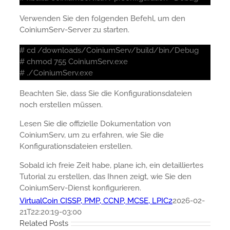
Verwenden Sie den folgenden Befehl, um den
CoiniumServ-Server zu starten.
# cd /downloads/CoiniumServ/build/bin/Debug
# chmod 755 CoiniumServ.exe
# ./CoiniumServ.exe
Beachten Sie, dass Sie die Konfigurationsdateien
noch erstellen müssen.
Lesen Sie die offizielle Dokumentation von
CoiniumServ, um zu erfahren, wie Sie die
Konfigurationsdateien erstellen.
Sobald ich freie Zeit habe, plane ich, ein detailliertes
Tutorial zu erstellen, das Ihnen zeigt, wie Sie den
CoiniumServ-Dienst konfigurieren.
VirtualCoin CISSP, PMP, CCNP, MCSE, LPIC2
2026-02-
21T22:20:19-03:00
Related Posts