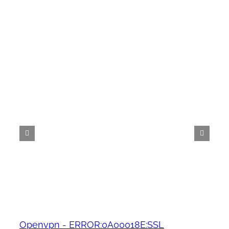
Openvpn - ERROR:0A00018E:SSL