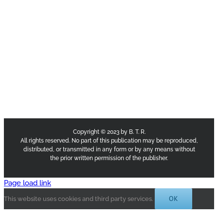
Copyright © 2023 by B. T. R.
All rights reserved. No part of this publication may be reproduced,
distributed, or transmitted in any form or by any means without
the prior written permission of the publisher.
Page load link
OK
This website uses cookies and third party services.