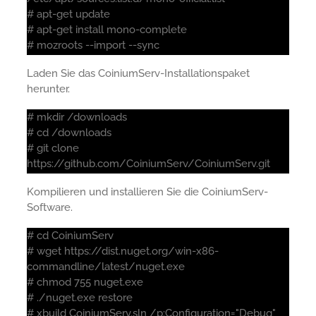
# apt-get update
# apt-get install mono-complete
# mozroots --import --sync
Laden Sie das CoiniumServ-Installationspaket
herunter.
# mkdir /downloads
# cd /downloads
# git clone
https://github.com/CoiniumServ/CoiniumServ.git
Kompilieren und installieren Sie die CoiniumServ-
Software.
# cd CoiniumServ
# wget https://dist.nuget.org/win-x86-
commandline/latest/nuget.exe
# chmod 755 nuget.exe
# ./nuget.exe restore
# xbuild CoiniumServ.sln /p:Configuration="Debug"