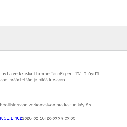
aatavilla verkkosivuillamme TechExpert. Täältä löydät
an, määritetään ja pitää turvassa.
hdollistamaan verkonvalvontaratkaisun käytön
MCSE, LPIC2
2026-02-18T20:03:39-03:00