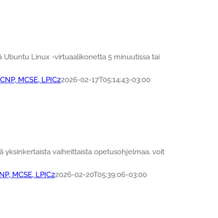
buntu Linux -virtuaalikonetta 5 minuutissa tai
 CCNP, MCSE, LPIC2
2026-02-17T05:14:43-03:00
yksinkertaista vaiheittaista opetusohjelmaa, voit
CNP, MCSE, LPIC2
2026-02-20T05:39:06-03:00