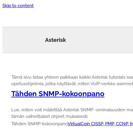
Skip to content
Asterisk
Tämä sivu listaa yhteen paikkaan kaikki Asterisk tutorials s
opetusohjelmia, jotka näyttävät, miten VoIP-verkko asenneta
Tähden SNMP-kokoonpano
Lue, miten voit määrittää Asterisk SNMP -ominaisuuden ma
tämän vaiheittaiset ohjeet mukaisesti.
Tähden SNMP-kokoonpano
VirtualCoin CISSP, PMP, CCNP, 