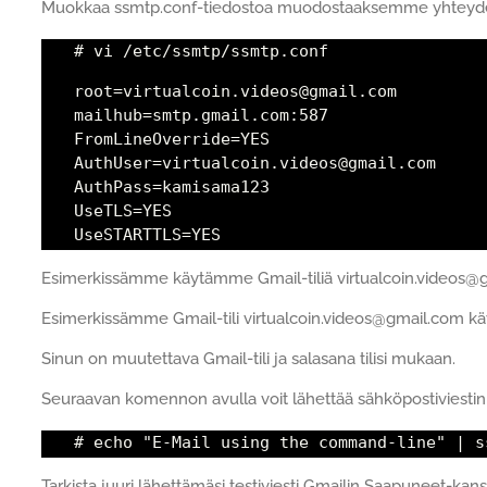
Muokkaa ssmtp.conf-tiedostoa muodostaaksemme yhteyde
# vi /etc/ssmtp/ssmtp.conf
root=virtualcoin.videos@gmail.com
mailhub=smtp.gmail.com:587
FromLineOverride=YES
AuthUser=virtualcoin.videos@gmail.com
AuthPass=kamisama123
UseTLS=YES
UseSTARTTLS=YES
Esimerkissämme käytämme Gmail-tiliä virtualcoin.videos@
Esimerkissämme Gmail-tili virtualcoin.videos@gmail.com k
Sinun on muutettava Gmail-tili ja salasana tilisi mukaan.
Seuraavan komennon avulla voit lähettää sähköpostiviestin
# echo "E-Mail using the command-line" | s
Tarkista juuri lähettämäsi testiviesti Gmailin Saapuneet-kans