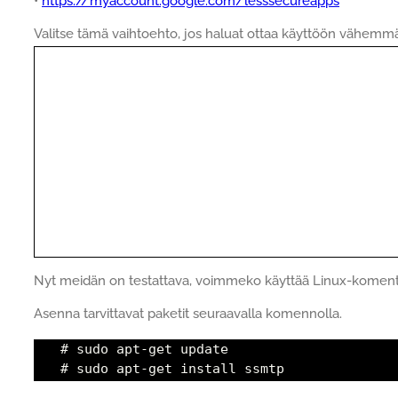
•
https://myaccount.google.com/lesssecureapps
Valitse tämä vaihtoehto, jos haluat ottaa käyttöön vähemmän 
Nyt meidän on testattava, voimmeko käyttää Linux-komento
Asenna tarvittavat paketit seuraavalla komennolla.
# sudo apt-get update
# sudo apt-get install ssmtp