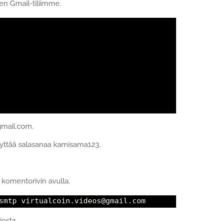
n Gmail-tiliimme.
gmail.com.
äyttää salasanaa kamisama123.
 komentorivin avulla.
smtp virtualcoin.videos@gmail.com
iosta.