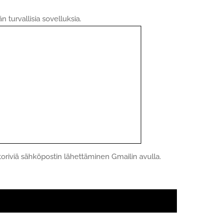
turvallisia sovelluksia.
riviä sähköpostin lähettäminen Gmailin avulla.