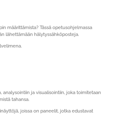
upin määrittämista? Tässä opetusohjelmassa
än lähettämään hälytyssähköposteja.
lvelimena.
nalysointiin ja visualisointiin, joka toimitetaan
mistä tahansa.
äyttöjä, joissa on paneelit, jotka edustavat