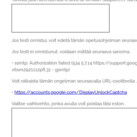
Jos testi onnistui, voit edetä tämän opetusohjelman seuraa
Jos testi ei onnistunut, voidaan esittää seuraava sanoma.
• ssmtp: Authorization failed (534 5.7.14 https://support.
v6sm2921112pfl.31 - gsmtp)
Voit ratkaista tämän ongelman seuraavalla URL-osoitteella .
•
https://accounts.google.com/DisplayUnlockCaptcha
Valitse vaihtoehto, jonka avulla voit poistaa tilisi eston.