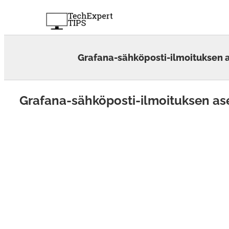
Skip
to
content
Grafana-sähköposti-ilmoituksen 
Grafana-sähköposti-ilmoituksen as