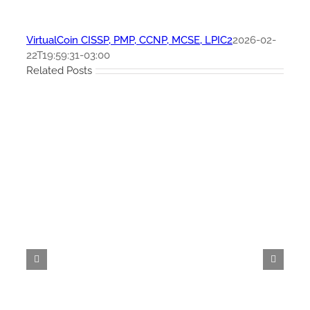
VirtualCoin CISSP, PMP, CCNP, MCSE, LPIC2
2026-02-
22T19:59:31-03:00
Related Posts