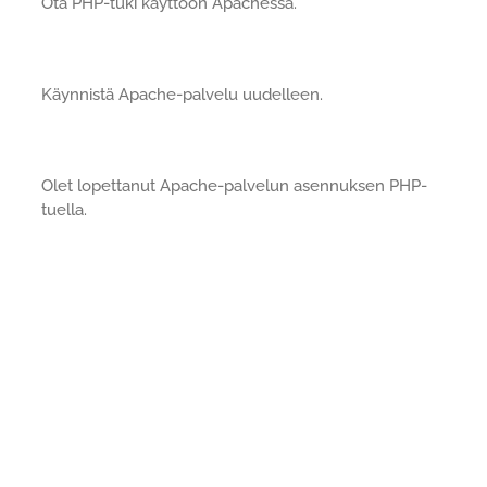
Ota PHP-tuki käyttöön Apachessa.
Käynnistä Apache-palvelu uudelleen.
Olet lopettanut Apache-palvelun asennuksen PHP-
tuella.