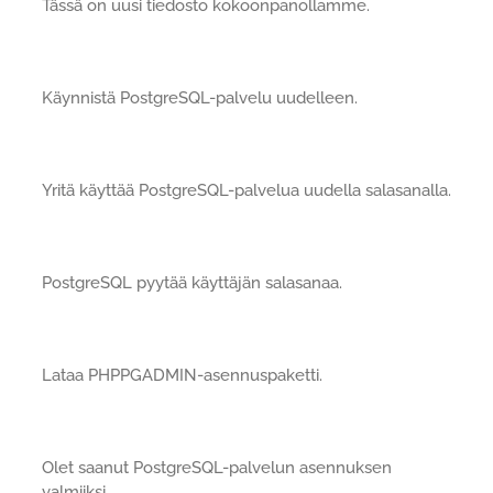
Tässä on uusi tiedosto kokoonpanollamme.
Käynnistä PostgreSQL-palvelu uudelleen.
Yritä käyttää PostgreSQL-palvelua uudella salasanalla.
PostgreSQL pyytää käyttäjän salasanaa.
Lataa PHPPGADMIN-asennuspaketti.
Olet saanut PostgreSQL-palvelun asennuksen
valmiiksi.