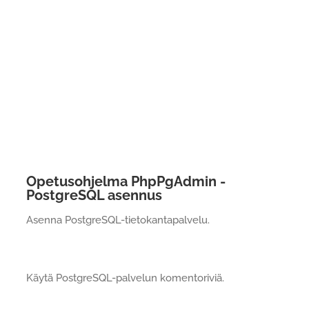
Opetusohjelma PhpPgAdmin -
PostgreSQL asennus
Asenna PostgreSQL-tietokantapalvelu.
Käytä PostgreSQL-palvelun komentoriviä.