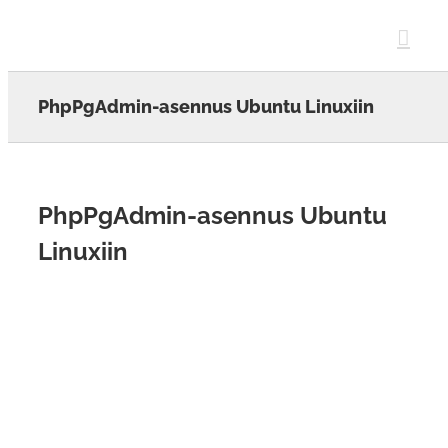
Skip
to
content
PhpPgAdmin-asennus Ubuntu Linuxiin
PhpPgAdmin-asennus Ubuntu
Linuxiin