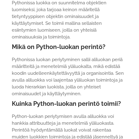
Pythonissa luokka on suunnitelma objektien
luomiseksi, joka tarjoaa keinon määritellä
tietyntyyppisen objektin ominaisuudet ja
käyttäytymiset. Se toimii mallina sellaisten
esiintymien luomiseen, joilla on yhteisiä
ominaisuuksia ja toimintoja.
Mikä on Python-luokan perintö?
Pythonissa luokan periytyminen sallii aliluokan periä
määritteitä ja menetelmiä yläluokalta, mikä edistää
koodin uudelleenkäytettävyyttä ja organisointia. Sen
avulla aliluokka voi laajentaa yläluokan toimintoja ja
luoda hierarkian luokista, joilla on yhteiset
ominaisuudet ja käyttäytyminen.
Kuinka Python-luokan perintö toimii?
Python-luokan periytymisen avulla aliluokka voi
hankkia attribuutteja ja menetelmiä yläluokasta.
Perintöä hyödyntämällä luokat voivat rakentaa
muiden luokkien toimintoja ja edistää jäsenneltyä ja