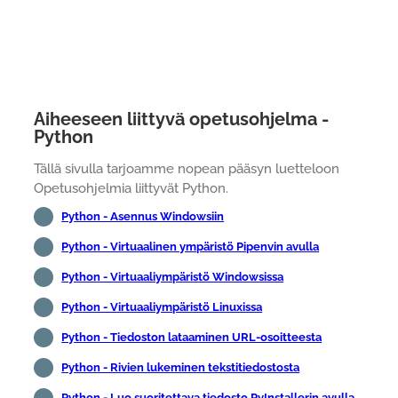
Aiheeseen liittyvä opetusohjelma -
Python
Tällä sivulla tarjoamme nopean pääsyn luetteloon
Opetusohjelmia liittyvät Python.
Python - Asennus Windowsiin
Python - Virtuaalinen ympäristö Pipenvin avulla
Python - Virtuaaliympäristö Windowsissa
Python - Virtuaaliympäristö Linuxissa
Python - Tiedoston lataaminen URL-osoitteesta
Python - Rivien lukeminen tekstitiedostosta
Python - Luo suoritettava tiedosto PyInstallerin avulla