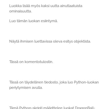
Luokka lisää myös kaksi uutta ainutlaatuista
ominaisuutta.
Luo tämän luokan esiintymä.
Näytä ihmisen luettavissa oleva esitys objektista.
Tässä on komentotulostin.
Tässä on täydellinen tiedosto, joka luo Python-luokan
periytymisen avulla.
Tämä Python-skripti määrittelee luokat DragonBall-