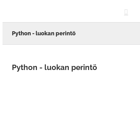
Skip
to
content
Python - luokan perintö
Python - luokan perintö