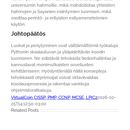
universumin hahmoille, mikä mahdollistaa yhteisten
hahmojen ja Sayanien esiintymien luomisen, mikä
osoittaa perintö- ja erityisten esitysmenetelmien
käytön.
Johtopäätös
Luokat ja periytyminen ovat välttämättömiä työkaluja
Pythonin skaalautuvan ja ylläpidettävän koodin
luomiseen. Ne edistävät tehokasta tiedonhallintaa ja
kannustavat monimutkaisten sovellusten
kehittämiseen. Hyödyntämällä näitä konsepteja
tehokkaasti ohjelmoijat voivat virtaviivaistaa
koodausprosessia ja rakentaa vankkoja
ohjelmistoratkaisuja.
VirtualCoin CISSP, PMP, CCNP, MCSE, LPIC2
2026-02-
25T14:12:50-03:00
Related Posts