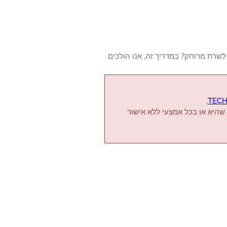
אם ברוצה ללמוד כיצד לקבוע את התצורה של APC UPS כדי לשלוח הודעות Syslog לשרת מרוחק? במדריך זה, אנו הולכים
.
TECH
 שהיא או בכל אמצעי ללא אישור