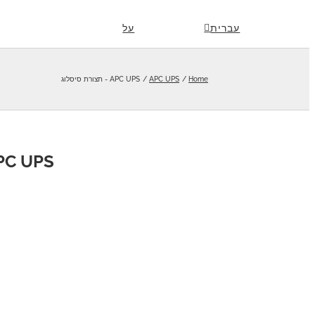
Skip
עברית
על
to
content
Home
APC UPS
APC UPS - תצורת סיסלוג
APC UPS - תצורת ס