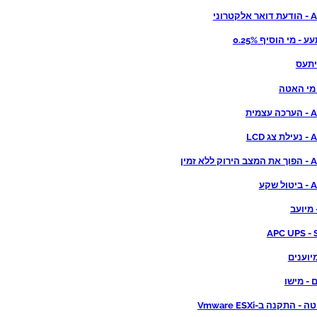
רוני
- מי הוסיף 0.25%
 מי האטה
מית
LCD
א זמין
שקע
 מיועב
APC UPS -
מיוענים
 - מישו
- התקנה ב-Vmware ESXi