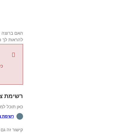
להראות לך כיצד להגדיר APC UPS לשלוח
כל
רשימת צי
כאן תוכל למ
רשימת צ
קישור זה גם