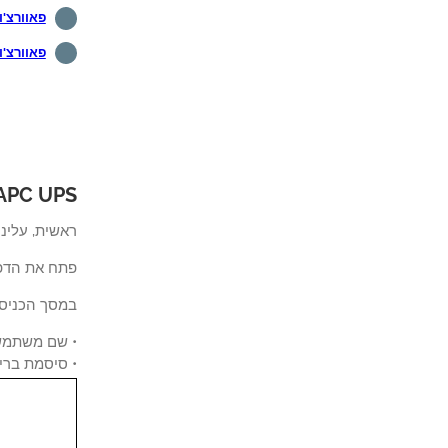
פאוורצ'וטה
פאוורצ'ו
APC UPS - תצורת סיסלו
ראשית, עלינו 
פתח את הדפדפן וה
במסך הכניס
• שם משתמש ה
• סיסמת ברירת