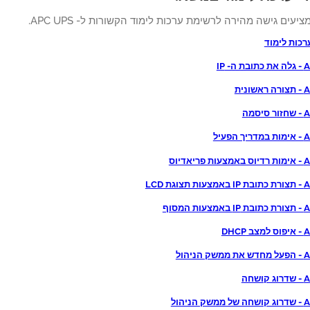
ציעים גישה מהירה לרשימת ערכות לימוד הקשורות ל- APC UPS.
רכות לימוד
- IP
נית
סמה
פעיל
יאדיוס
וגת LCD
 המסוף
DHCP
ניהול
שחה
הניהול