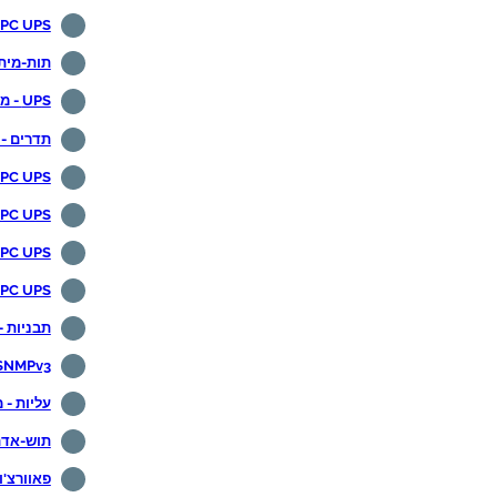
APC UPS - הודעת דואר אלקט
תות-מיתעע 
UPS - מיתעס
תדרים -
APC UPS - הערכה עצ
APC UPS - נעילת צג 
APC UPS - הפוך את המצב הירוק לל
APC UPS - ביטול 
תבניות -
 SNMPv3
עליות - 
תוש-אדם
פאוורצ'וטה 