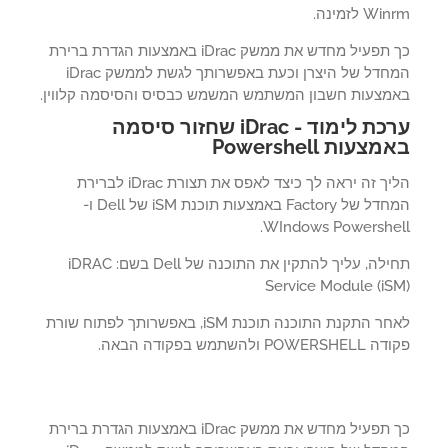
W לזמינה.
כך תפעיל מחדש את ממשק iDrac באמצעות הגדרת ברירת
המחדל של היצרן וכעת באפשרותך לגשת לממשק iDrac
מצעות חשבון המשתמש המשמש כבסיס והסיסמה קלווין.
ערכת לימוד - iDrac שחזור סיסמה
צעות Powershell
הליך זה יראה לך כיצד לאפס את תצורת iDrac לברירת
המחדל של Factory באמצעות תוכנת iSM של Dell ו-
WIndows Powershel
תחילה, עליך להתקין את התוכנה של Dell בשם: iDRAC
Service Module (iS
לאחר התקנת התוכנה תוכנת iSM, באפשרותך לפתוח שורת
POWE ולהשתמש בפקודה הבאה.
כך תפעיל מחדש את ממשק iDrac באמצעות הגדרת ברירת