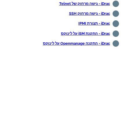
iDrac - גישה מרחוק של Telnet
iDrac - גישה מרחוק SSH
iDrac - תצורת IPMI
iDrac - התקנת iSM על לינוקס
iDrac - התקנה Openmanage על לינוקס