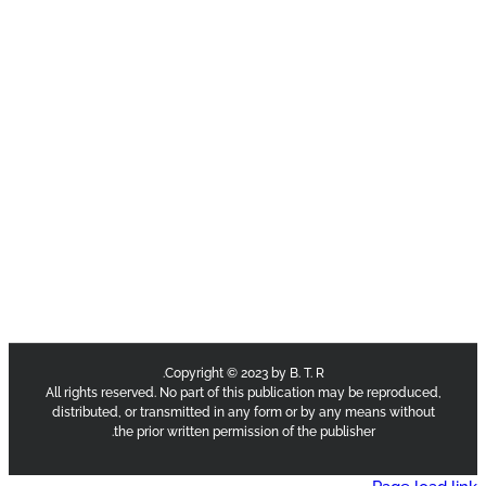
Copyright © 2023 by B. T. R.
All rights reserved. No part of this publication may be reproduce
distributed, or transmitted in any form or by any means withou
the prior written permission of the publisher.