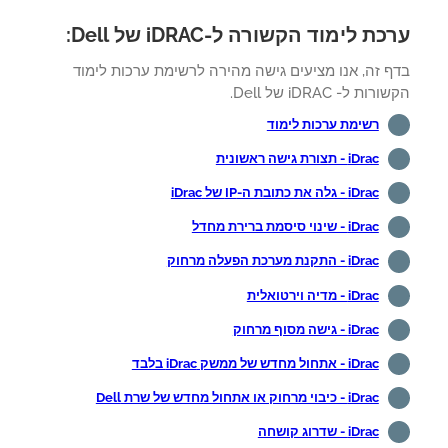
ת לימוד הקשורה ל-iDRAC של Dell:
ף זה, אנו מציעים גישה מהירה לרשימת ערכות לימוד
ות ל- iDRAC של Dell.
רשימת ערכות לימוד
iDrac - תצורת גישה ראשונית
iDrac - גלה את כתובת ה-IP של iDrac
iDrac - שינוי סיסמת ברירת מחדל
iDrac - התקנת מערכת הפעלה מרחוק
iDrac - מדיה וירטואלית
iDrac - גישה מסוף מרחוק
iDrac - אתחול מחדש של ממשק iDrac בלבד
iDrac - כיבוי מרחוק או אתחול מחדש של שרת Dell
iDrac - שדרוג קושחה