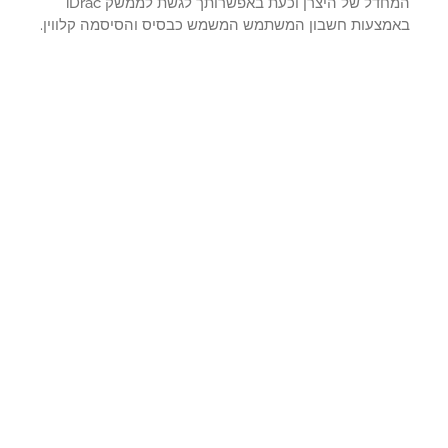
המחדל של היצרן וכעת באפשרותך לגשת לממשק iDrac
מצעות חשבון המשתמש המשמש כבסיס והסיסמה קלווין.