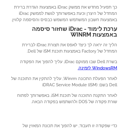
כך תפעיל מחדש את ממשק iDrac באמצעות הגדרת ברירת
המחדל של היצרן וכעת באפשרותך לגשת לממשק iDrac
מצעות חשבון המשתמש המשמש כבסיס והסיסמה קלווין.
ערכת לימוד - iDrac שחזור סיסמה
מצעות WINRM
הליך זה יראה לך כיצד לאפס את תצורת iDrac לברירת
Factory באמצעות תוכנת iSM של Dell.
וקם iDrac, עליך להפוך את הפקודה
Window לזמינה.
לאחר הפעלת התכונה Winrm, עליך להתקין את התוכנה של
iDRAC Service Mod)
לאחר התקנת התוכנה של תוכנת iSM, באפשרותך לפתוח
קודה של DOS ולהשתמש בפקודה הבאה.
 שפקודה זו תעבוד, יש להפוך את תכונת המאזין של