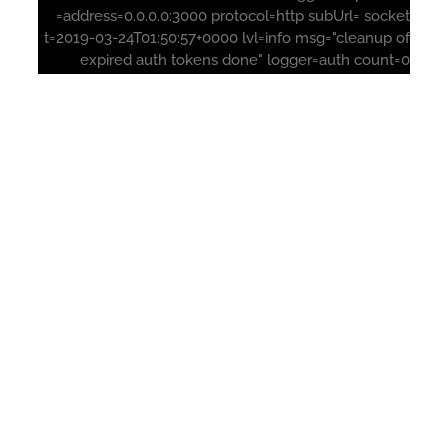
address=0.0.0.0:3000 protocol=http subUrl= sock
t=2019-03-24T01:50:57+0000 lvl=info msg="cleanup 
expired auth tokens done" logger=auth count