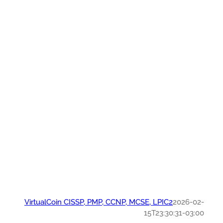
VirtualCoin CISSP, PMP, CCNP, MCSE, LPIC2
2026-0
15T23:30:31-03: