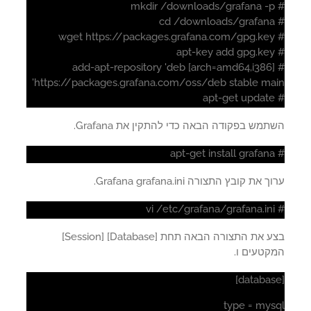
# add-apt-repository 'deb [arch=amd64,i386]
https://packages.grafana.com/oss/deb stable mai
מש בפקודה הבאה כדי להתקין את Grafana.
 את קובץ התצורה Grafana grafana.ini.
בצע את התצורה הבאה תחת [Database] [Session]
קטעים ו.
type = mys