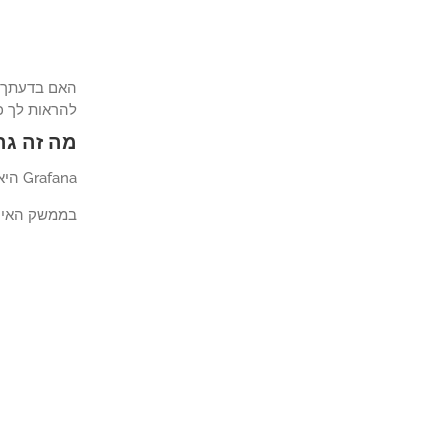
להראות לך כיצד להת
מה זה גר
Grafana היא פלטפורמת קוד פתוח לניטור נתונים, ניתוח והדמיה שמגיעה עם שרת אינטרנט המאפשר גישה אליו מכל מקום.
בממשק האינטרנט, משתמ