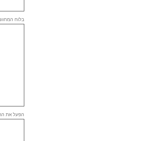
בלוח המחוונים Grafana, תוכלו לגשת לתפריט התוספ
הפעל את התוסף  Zabbix