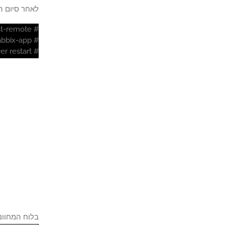
לאחר סיום התקנת תוסף Grafana
# grafana-cli plugins list-remote
# grafana-cli plugins install alexanderzobnin-zabbix-app
# service grafana-server restart
בלוח המחוונים Zabbix, גש לתפריט ניהול ובחר באפש