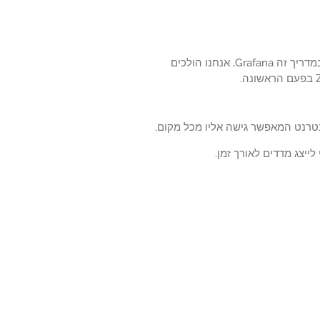
האם בדעתך ללמוד כיצד לבצע שילוב Grafana Zabbix באמצעות תוספים Grafana? במדריך זה Grafana, אנחנו הולכים