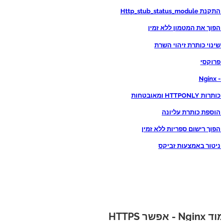
Nginx 
שר HTTPS