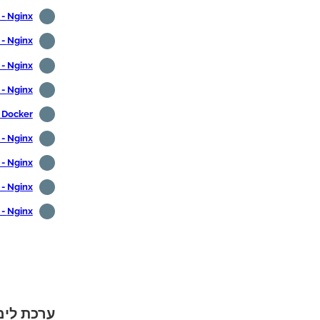
Nginx - התקנת Http_stub_status_module
Nginx - הפוך את המטמון ללא זמין
Nginx - שינוי כותרת זיהוי השרת
Nginx - פרוקסי
- Docker
Nginx - כותרות HTTPONLY ומאובטחות
Nginx - הוספת כותרת עליונה
Nginx - הפוך רישום ספריות ללא זמין
Nginx - ניטור באמצעות זביקס
ערכת לימוד Nginx - אפ