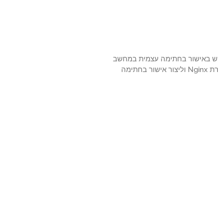
כיצד להתקין את Nginx ולקבוע את תצורת התכונה HTTPS לשימוש באישור בחתימה עצמית במחשב
שבו פועל אובונטו לינוקס? במדריך זה, אנו הולכים לאפשר את השימוש ב- HTTPS בשרת Nginx וליצור אישור בחתימה