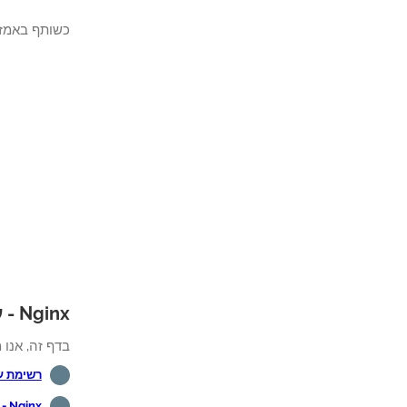
כשותף באמזון
Nginx - ערכת לימוד בנושא:
בדף זה, אנו מ
רשימת ערכו
Nginx - התקנת אישור Letsencrypt