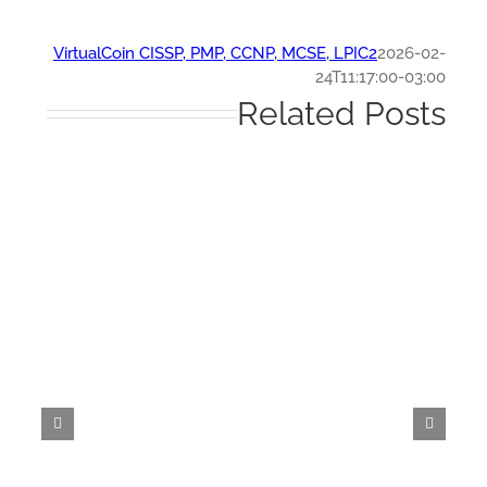
VirtualCoin CISSP, PMP, CCNP, MCSE, LPIC2
2026-0
24T11:17:00-03:
Related Post