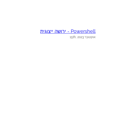
Powershell - ירושה ייצוגית
אוקטובר 15th, 2023
e
א