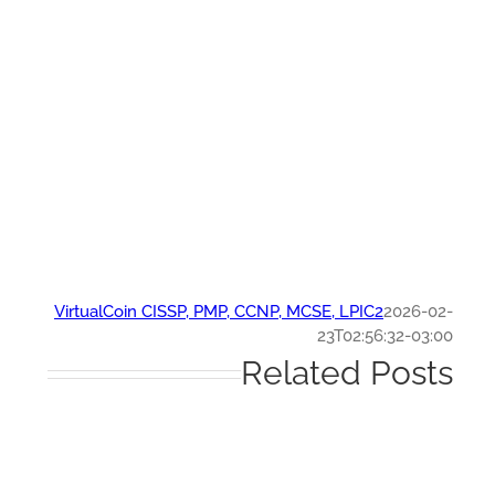
VirtualCoin CISSP, PMP, CCNP, MCSE, LPIC2
2026-0
23T02:56:32-03:
Related Post