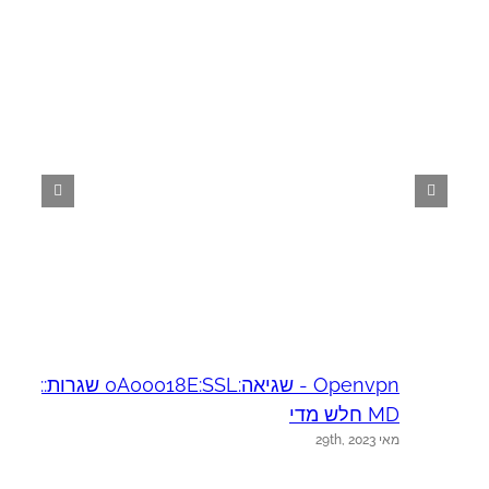
Openvpn - שגיאה:0A00018E:SSL שגרות::CA
ל
ד
MD חלש מדי
מאי 29th, 2023