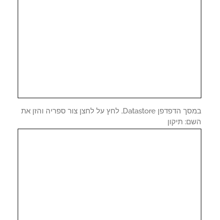
במסך הדפדפן Datastore, לחץ על לחצן צור ספריה והזן את
: תיקון