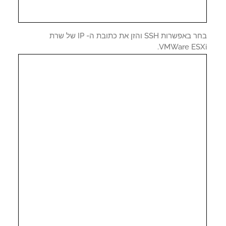
בחר באפשרות SSH והזן את כתובת ה- IP של שרת
VMWare ESX