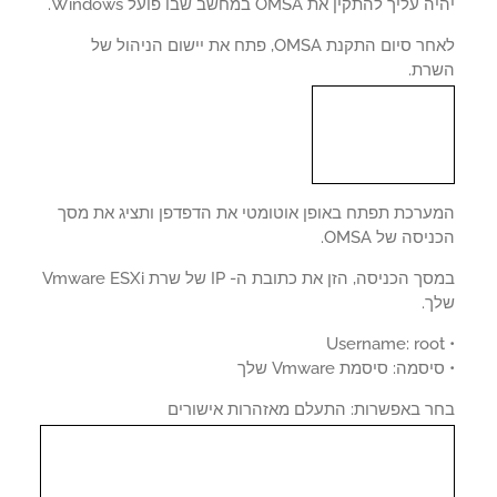
עליך להתקין את OMSA במחשב שבו פועל Windows.
לאחר סיום התקנת OMSA, פתח את יישום הניהול של
רת.
ערכת תפתח באופן אוטומטי את הדפדפן ותציג את מסך
יסה של OMSA.
במסך הכניסה, הזן את כתובת ה- IP של שרת Vmware ESXi
ך.
סמה: סיסמת Vmware שלך
ר באפשרות: התעלם מאזהרות אישורים