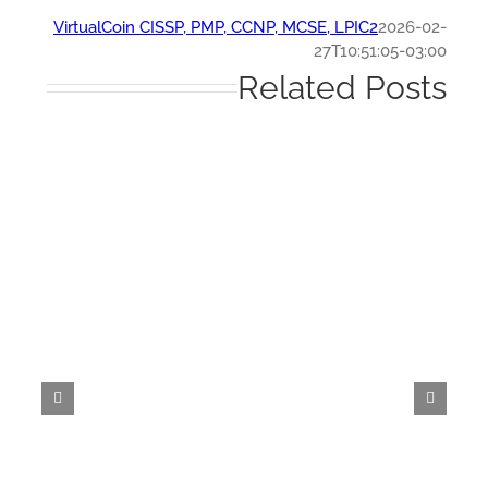
VirtualCoin CISSP, PMP, CCNP, MCSE, LPIC2
2026-0
27T10:51:05-03:
Related Post