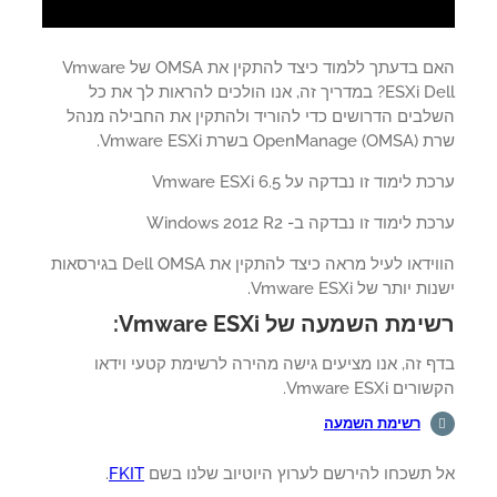
האם בדעתך ללמוד כיצד להתקין את OMSA של Vmware
ESXi Dell? במדריך זה, אנו הולכים להראות לך את כל
לבים הדרושים כדי להוריד ולהתקין את החבילה מנהל
Ope) בשרת Vmware ESXi.
 לימוד זו נבדקה על Vmware ESXi 6.5
 לימוד זו נבדקה ב- Windows 2012 R2
הווידאו לעיל מראה כיצד להתקין את Dell OMSA בגירסאות
ת יותר של Vmware ESXi.
מת השמעה של Vmware ESXi:
 זה, אנו מציעים גישה מהירה לרשימת קטעי וידאו
ים Vmware ESXi.
רשימת השמעה
 תשכחו להירשם לערוץ היוטיוב שלנו בשם
FKIT
.