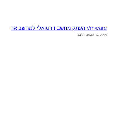
Vmware העתק מחשב וירטואלי למחשב אחר
ה
אוקטובר 24th, 2020
א