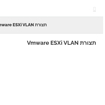
c
תצורת Vmware ESXi VLAN
 Vmware ESXi VLAN