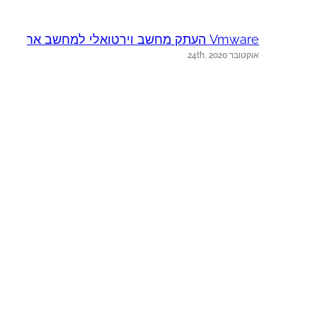
Vmware העתק מחשב וירטואלי למחשב אחר
ה
אוקטובר 24th, 2020
א