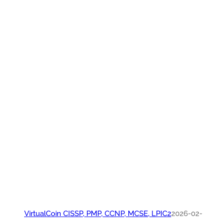
VirtualCoin CISSP, PMP, CCNP, MCSE, LPIC2
2026-0