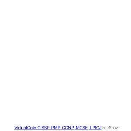
VirtualCoin CISSP, PMP, CCNP, MCSE, LPIC2
2026-0