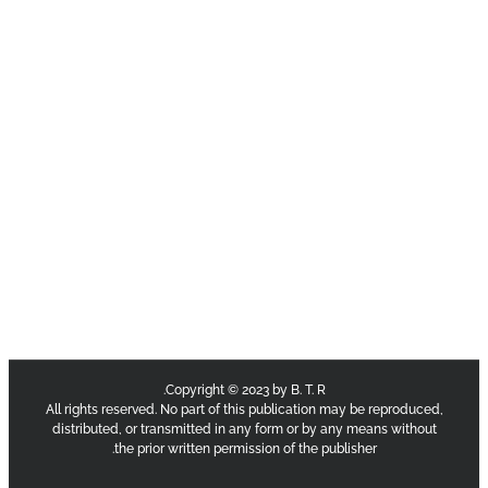
Copyright © 2023 by B. T. R.
All rights reserved. No part of this publication may be reproduce
distributed, or transmitted in any form or by any means withou
the prior written permission of the publisher.