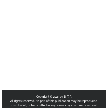
Copyright © 2023 by B. T. R.
All rights reserved. No part of this publication may be reproduced,
distributed, or transmitted in any form or by any means without