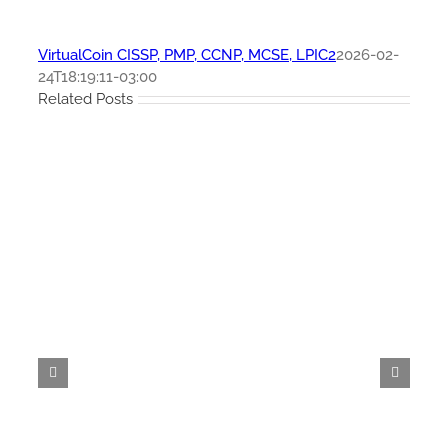
VirtualCoin CISSP, PMP, CCNP, MCSE, LPIC2
2026-02-
24T18:19:11-03:00
Related Posts