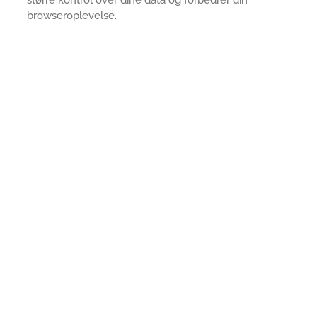
større kontrol over dine data og forbedrer din
browseroplevelse.