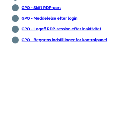
GPO - Skift RDP-port
GPO - Meddelelse efter login
GPO - Logoff RDP-session efter inaktivitet
GPO - Begræns indstillinger for kontrolpanel