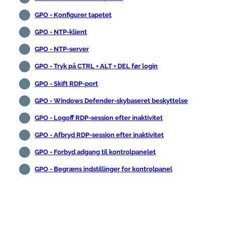
GPO - Konfigurer tapetet
GPO - NTP-klient
GPO - NTP-server
GPO - Tryk på CTRL + ALT + DEL før login
GPO - Skift RDP-port
GPO - Windows Defender-skybaseret beskyttelse
GPO - Logoff RDP-session efter inaktivitet
GPO - Afbryd RDP-session efter inaktivitet
GPO - Forbyd adgang til kontrolpanelet
GPO - Begræns indstillinger for kontrolpanel