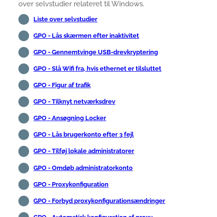
over selvstudier relateret til Windows.
Liste over selvstudier
GPO - Lås skærmen efter inaktivitet
GPO - Gennemtvinge USB-drevkryptering
GPO - Slå Wifi fra, hvis ethernet er tilsluttet
GPO - Figur af trafik
GPO - Tilknyt netværksdrev
GPO - Ansøgning Locker
GPO - Lås brugerkonto efter 3 fejl
GPO - Tilføj lokale administratorer
GPO - Omdøb administratorkonto
GPO - Proxykonfiguration
GPO - Forbyd proxykonfigurationsændringer