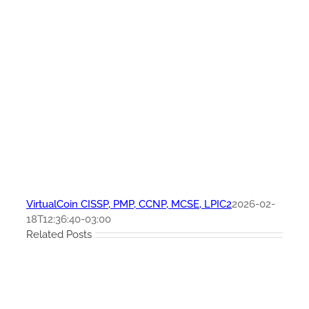
VirtualCoin CISSP, PMP, CCNP, MCSE, LPIC2
2026-02-
18T12:36:40-03:00
Related Posts