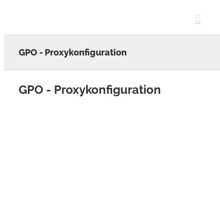
Skip
to
content
GPO - Proxykonfiguration
GPO - Proxykonfiguration