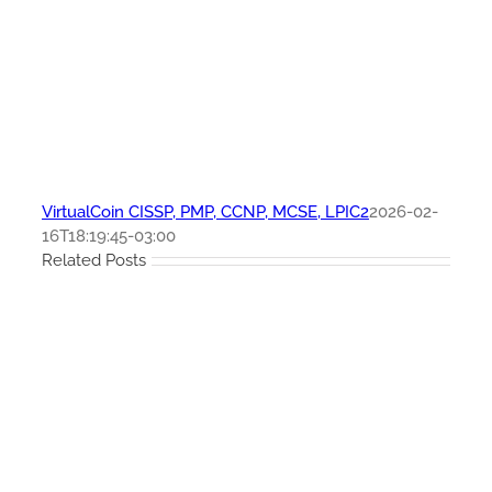
VirtualCoin CISSP, PMP, CCNP, MCSE, LPIC2
2026-02-
16T18:19:45-03:00
Related Posts