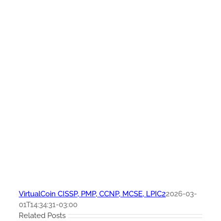
VirtualCoin CISSP, PMP, CCNP, MCSE, LPIC2
2026-03-
01T14:34:31-03:00
Related Posts