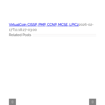
VirtualCoin CISSP, PMP, CCNP, MCSE, LPIC2
2026-02-
17T11:18:27-03:00
Related Posts