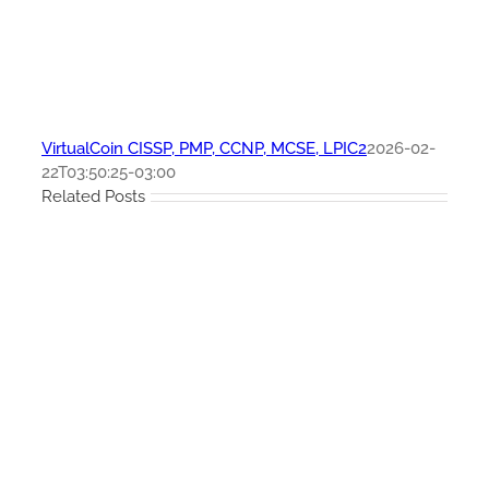
VirtualCoin CISSP, PMP, CCNP, MCSE, LPIC2
2026-02-
22T03:50:25-03:00
Related Posts