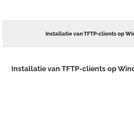
Skip
to
content
Installatie van TFTP-clients op W
Installatie van TFTP-clients op Wi