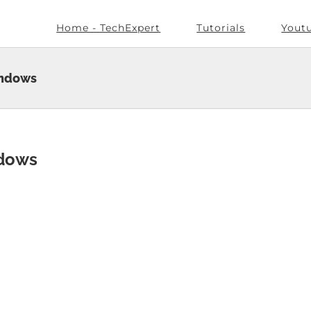
Home - TechExpert
Tutorials
Yout
indows
ndows