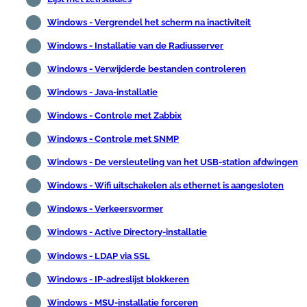
Windows - Vergrendel het scherm na inactiviteit
Windows - Installatie van de Radiusserver
Windows - Verwijderde bestanden controleren
Windows - Java-installatie
Windows - Controle met Zabbix
Windows - Controle met SNMP
Windows - De versleuteling van het USB-station afdwingen
Windows - Wifi uitschakelen als ethernet is aangesloten
Windows - Verkeersvormer
Windows - Active Directory-installatie
Windows - LDAP via SSL
Windows - IP-adreslijst blokkeren
Windows - MSU-installatie forceren