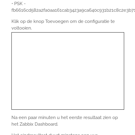
• PSK -
fb6616cd582a2fa0aa161cab3423a9ca640c931b21c8c2e3b7
Klik op de knop Toevoegen om de configuratie te
voltooien.
Na een paar minuten u het eerste resultaat zien op
het Zabbix Dashboard.