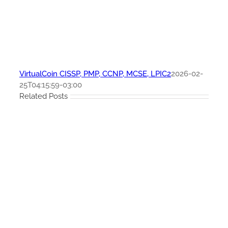
VirtualCoin CISSP, PMP, CCNP, MCSE, LPIC2
2026-02-
25T04:15:59-03:00
Related Posts