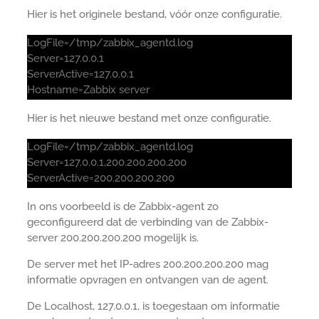
Hier is het originele bestand, vóór onze configuratie.
LogFile=/tmp/zabbix_agentd.log
Server=127.0.0.1
ServerActive=127.0.0.1
Hostname=Zabbix server
Hier is het nieuwe bestand met onze configuratie.
LogFile=/tmp/zabbix_agentd.log
Server=127.0.0.1,200.200.200.200
ServerActive=200.200.200.200
In ons voorbeeld is de Zabbix-agent zo
geconfigureerd dat de verbinding van de Zabbix-
server 200.200.200.200 mogelijk is.
De server met het IP-adres 200.200.200.200 mag
informatie opvragen en ontvangen van de agent.
De Localhost, 127.0.0.1, is toegestaan om informatie