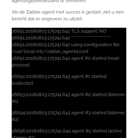
agentlogboekbestand te verifiëren.
Als de Zabbix-agent met succes is gestart, ziet u een
bericht dat er ongeveer zo uitziet.
26691:20180803:175741.642 TLS support: NO
26691:20180803:175741.642 **************************
26691:20180803:175741.642 using configuration file:
/usr/local/etc/zabbix_agentd.conf
26691:20180803:175741.642 agent #0 started [main
process]
26692:20180803:175741.643 agent #1 started
[collector]
26693:20180803:175741.643 agent #2 started [listener
#1]
26694:20180803:175741.643 agent #3 started [listener
#2]
26696:20180803:175741.644 agent #5 started [active
checks #1]