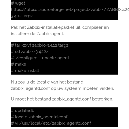
# wget
https://ufpr.dl.sourceforge.net/project/zabbix/ZABBIX%2
3.4.12.tar.gz
Pak het Zabbix-installatiepakket uit, compileer en
installeer de Zabbix-agent.
# tar -zxvf zabbix-3.4.12.tar.gz
# cd zabbix-3.4.12/
# ./configure --enable-agent
# make
# make install
Nu zou u de locatie van het bestand
zabbix_agentd.conf op uw systeem moeten vinden.
U moet het bestand zabbix_agentd.conf bewerken.
# updatedb
# locate zabbix_agentd.conf
# vi /usr/local/etc/zabbix_agentd.conf