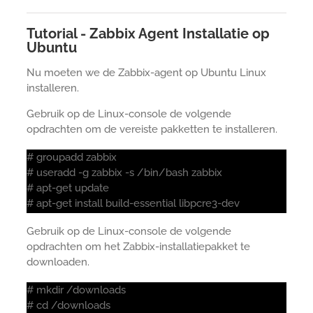
Tutorial - Zabbix Agent Installatie op
Ubuntu
Nu moeten we de Zabbix-agent op Ubuntu Linux
installeren.
Gebruik op de Linux-console de volgende
opdrachten om de vereiste pakketten te installeren.
# groupadd zabbix
# useradd -g zabbix -s /bin/bash zabbix
# apt-get update
# apt-get install build-essential libpcre3-dev
Gebruik op de Linux-console de volgende
opdrachten om het Zabbix-installatiepakket te
downloaden.
# mkdir /downloads
# cd /downloads