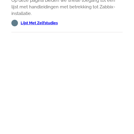
Op deze pagina bieden we snelle toegang tot een
lijst met handleidingen met betrekking tot Zabbix-
installatie.
Lijst Met Zelfstudies