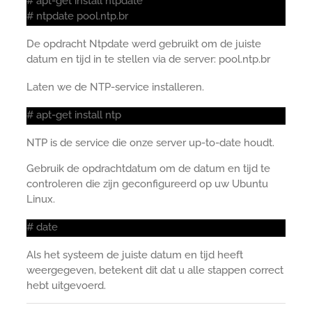
# apt-get install ntpdate
# ntpdate pool.ntp.br
De opdracht Ntpdate werd gebruikt om de juiste
datum en tijd in te stellen via de server: pool.ntp.br
Laten we de NTP-service installeren.
# apt-get install ntp
NTP is de service die onze server up-to-date houdt.
Gebruik de opdrachtdatum om de datum en tijd te
controleren die zijn geconfigureerd op uw Ubuntu
Linux.
# date
Als het systeem de juiste datum en tijd heeft
weergegeven, betekent dit dat u alle stappen correct
hebt uitgevoerd.