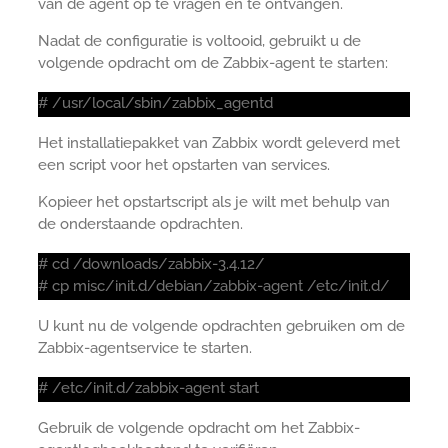
van de agent op te vragen en te ontvangen.
Nadat de configuratie is voltooid, gebruikt u de
volgende opdracht om de Zabbix-agent te starten:
# /usr/local/sbin/zabbix_agentd
Het installatiepakket van Zabbix wordt geleverd met
een script voor het opstarten van services.
Kopieer het opstartscript als je wilt met behulp van
de onderstaande opdrachten.
# cd /downloads/zabbix-3.4.12/
# cp misc/init.d/debian/zabbix-agent /etc/init.d/
U kunt nu de volgende opdrachten gebruiken om de
Zabbix-agentservice te starten.
# /etc/init.d/zabbix-agent start
Gebruik de volgende opdracht om het Zabbix-