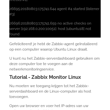
26695:20180803:175741.644 agent #4 started [listener
#3]
26696:20180803:175741.659 no active checks on
server [192.168.0.200:10051]: host [ubuntu18] not
found
Gefeliciteerd! je hebt de Zabbix-agent geïnstalleerd
op een computer waarop Ubuntu Linux draait.
U kunt nu het Zabbix-serverdashboard gebruiken om
deze computer toe te voegen aan de
netwerkmonitoringservice.
Tutorial - Zabbix Monitor Linux
Nu moeten we toegang krijgen tot het Zabbix-
serverdashboard en de Linux-computer als host
toevoegen.
Open uw browser en voer het IP-adres van uw