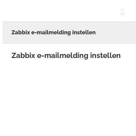
Skip
to
content
Zabbix e-mailmelding instellen
Zabbix e-mailmelding instellen