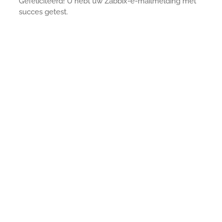
Gefeliciteerd! U hebt uw Zabbix-e-mailmelding met
succes getest.