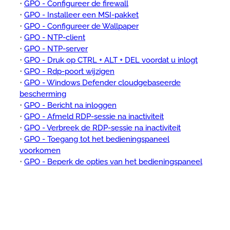
•
GPO - Configureer de firewall
•
GPO - Installeer een MSI-pakket
•
GPO - Configureer de Wallpaper
•
GPO - NTP-client
•
GPO - NTP-server
•
GPO - Druk op CTRL + ALT + DEL voordat u inlogt
•
GPO - Rdp-poort wijzigen
•
GPO - Windows Defender cloudgebaseerde
bescherming
•
GPO - Bericht na inloggen
•
GPO - Afmeld RDP-sessie na inactiviteit
•
GPO - Verbreek de RDP-sessie na inactiviteit
•
GPO - Toegang tot het bedieningspaneel
voorkomen
•
GPO - Beperk de opties van het bedieningspaneel